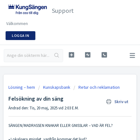
Support
Välkommen
LOGGA IN
Lösning – hem
Kunskapsbank
Retur och reklamation
Felsökning av din säng
Skriv ut
Ändrad den: Tis, 20 maj, 2025 vid 2:03 E.M.
SÄNGEN/MADRASSEN KNAKAR ELLER GNISSLAR – VAD ÄR FEL?
• Lokalisera gnisslet, varifrån kommer det ljud?