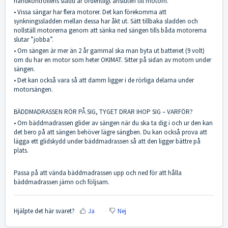
handkontrollens sladd är ordentligt ansluten till motorn.
• Vissa sängar har flera motorer. Det kan förekomma att
synkningssladden mellan dessa har åkt ut. Sätt tillbaka sladden och
nollställ motorerna genom att sänka ned sängen tills båda motorerna
slutar ”jobba”.
• Om sängen är mer än 2 år gammal ska man byta ut batteriet (9 volt)
om du har en motor som heter OKIMAT. Sitter på sidan av motorn under
sängen.
• Det kan också vara så att damm ligger i de rörliga delarna under
motorsängen.
BÄDDMADRASSEN RÖR PÅ SIG, TYGET DRAR IHOP SIG – VARFÖR?
• Om bäddmadrassen glider av sängen när du ska ta dig i och ur den kan
det bero på att sängen behöver lägre sängben. Du kan också prova att
lägga ett glidskydd under bäddmadrassen så att den ligger bättre på
plats.
Passa på att vända bäddmadrassen upp och ned för att hålla
bäddmadrassen jämn och följsam.
Hjälpte det här svaret?
Ja
Nej