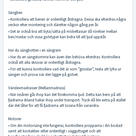
Sängben
• Kontrollera att benen är ordentligt åtdragna. Dessa ska efterdras några
veckor efter montering och därefter någon gång per år.
• Det är också bra att byta/sätta på möbeltassar då rörelser mellan
ben/medar och vissa golvtyper kan bidra till att ljud uppstår.
Har du sängbotten i en sängram
• Har du en sängstomme kan även den behöva efterdras. Kontrollera
också att alla skruvar är ordentligt åtdragna.
• För att kunna kontrollera vad det är som ”gnisslar”, testa att lyfta ur
sängen och prova när den ligger på golvet.
Vändexmadrasser (Mellanmadrass)
• När resåren går ihop kan det förekomma ljud. Detta kan bero på att
fjädrarna ibland hakar ihop under transport. Tryck då lite extra på stället
där det låter för att få fjädrarna att lossna från varandra.
Motorer
• Om din motorsäng inte fungerar, kontrollera propparna i din bostad
samt att kontakten sitter ordentligt i vägguttaget och att