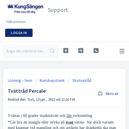
Support
Välkommen
LOGGA IN
Lösning – hem
Kunskapsbank
Skötselråd
Tvättråd Percale
Skriv ut
Ändrad den: Tors, 13 jan., 2022 vid 11:01 F.M.
Tvättas i 60 grader maskintvätt och
lätt
torktumling.
*Går bra att mangla eller stryka på
svag
värme. Var dock varsam
med knappar vid mangling och om artikeln har dragkedja ska man